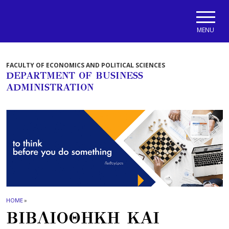
Skip to main navigation
Skip to main content
Skip to page footer
MENU
FACULTY OF ECONOMICS AND POLITICAL SCIENCES
DEPARTMENT OF BUSINESS
ADMINISTRATION
HOME
»
ΒΙΒΛΙΟΘΗΚΗ ΚΑΙ